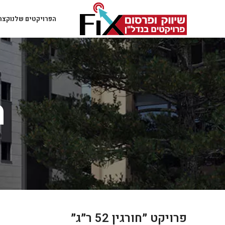
הפרויקטים שלנו
קצת 
ה
פרויקט ״חורגין 52 ר״ג״