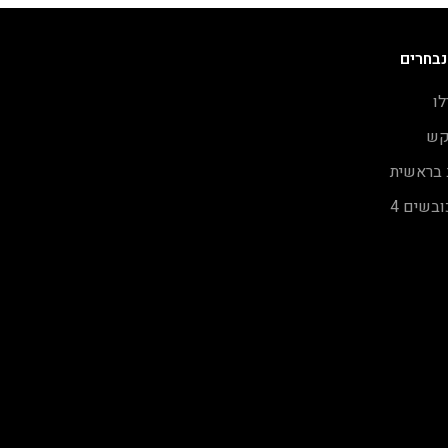
נבחרים
לו
קש
 בראשית
בשים 4