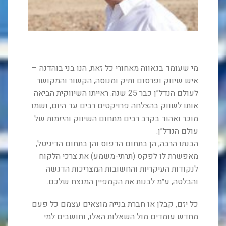
מי שעומד בגאווה מאחורי כל זאת, הנו בני בוהדנה –
איש שיווק ופרסום ותיק ומנוסה, הקשור והמקושר
לעולם הנדל״ן כבר 25 שנה. ראייתו השיווקית הביאה
אותו לשווק בהצלחה פרויקטים רבים עד היום, ושמו
מוכר ואהוד בקרב רבים מתחום השיווק והיזמות של
עולם הנדל״ן.
הבנתו הרבה, הן בתחום הדפוס והן בתחום הדיגיטל,
מאפשרת לו לפקס (תרתי-משמע) את צרכי הלקוח
לנקודות העיקריות והחשובות המצריכות הדגשה
והבלטה, ע״מ לבנות את הקמפיין המנצח שלכם.
כל יזם, קבלן או חברת בנייה מוצאים עצמם כל פעם
מחדש עומדים מול השאלות האלו, וחושבים למי