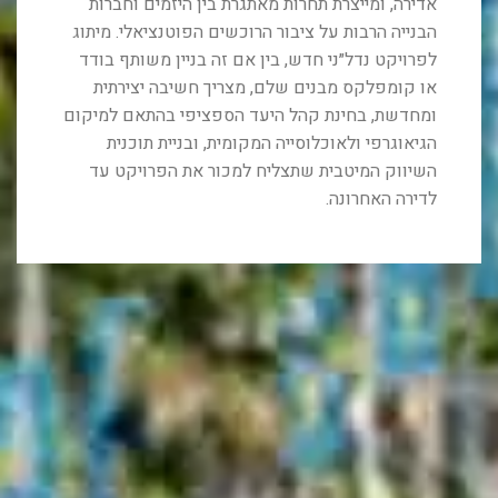
אדירה, ומייצרת תחרות מאתגרת בין היזמים וחברות
הבנייה הרבות על ציבור הרוכשים הפוטנציאלי. מיתוג
לפרויקט נדל״ני חדש, בין אם זה בניין משותף בודד
או קומפלקס מבנים שלם, מצריך חשיבה יצירתית
ומחדשת, בחינת קהל היעד הספציפי בהתאם למיקום
הגיאוגרפי ולאוכלוסייה המקומית, ובניית תוכנית
השיווק המיטבית שתצליח למכור את הפרויקט עד
לדירה האחרונה.